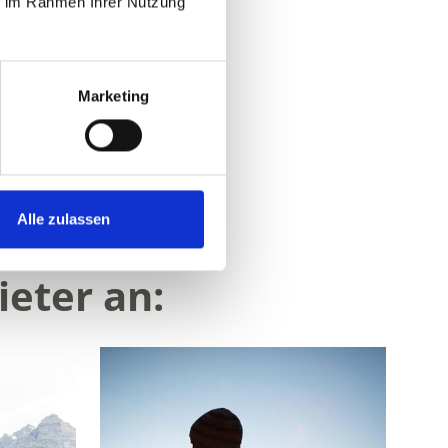
ie im Rahmen Ihrer Nutzung
Marketing
Ja
Nein
Alle zulassen
eter an: