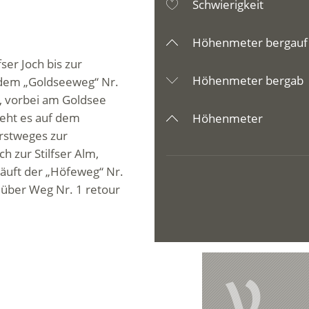
Schwierigkeit
Höhenmeter bergauf
ser Joch bis zur
Höhenmeter bergab
f dem „Goldseeweg“ Nr.
, vorbei am Goldsee
geht es auf dem
Höhenmeter
rstweges zur
h zur Stilfser Alm,
läuft der „Höfeweg“ Nr.
h über Weg Nr. 1 retour
V