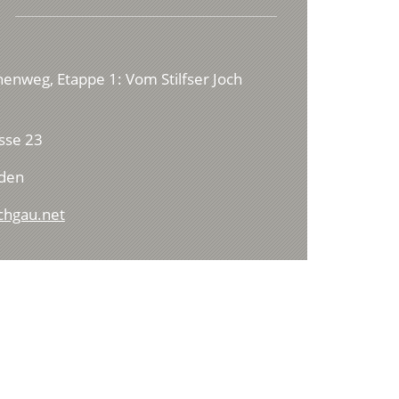
enweg, Etappe 1: Vom Stilfser Joch
sse 23
lden
chgau.net