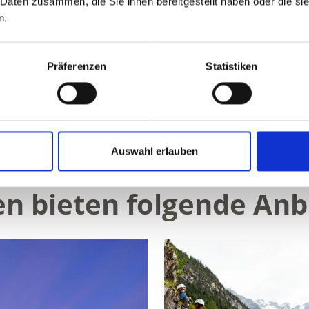
 Daten zusammen, die Sie ihnen bereitgestellt haben oder die s
n.
Präferenzen
Statistiken
ALT FÜR SIE HILFREICH?
Auswahl erlauben
n bieten folgende Anbi