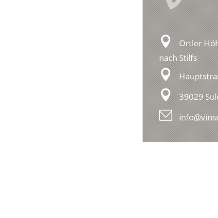
Ortler Höh
nach Stilfs
Hauptstra
39029 Su
info@vins