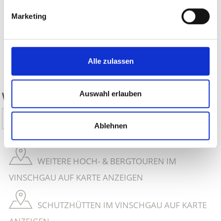
Marketing
Alle zulassen
zurück
Auswahl erlauben
WAR DER INHALT FÜR SIE HILFREICH?
Ja
Nein
Ablehnen
WEITERE HOCH- & BERGTOUREN IM
VINSCHGAU AUF KARTE ANZEIGEN
SCHUTZHÜTTEN IM VINSCHGAU AUF KARTE