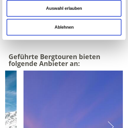
WEITERE HOCH- & BERGTOUREN IM
Auswahl erlauben
VINSCHGAU AUF KARTE ANZEIGEN
SCHUTZHÜTTEN IM VINSCHGAU AUF KARTE
Ablehnen
ANZEIGEN
Geführte Bergtouren bieten
folgende Anbieter an: