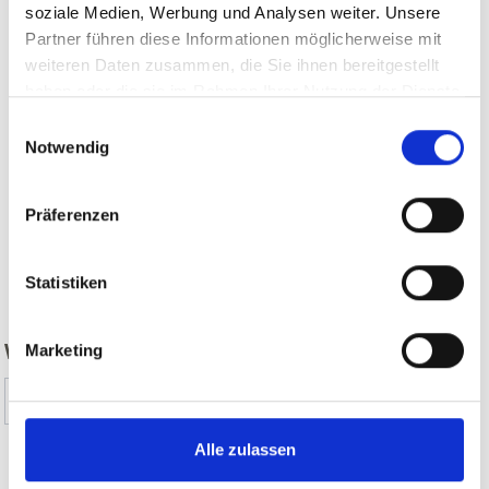
soziale Medien, Werbung und Analysen weiter. Unsere
Partner führen diese Informationen möglicherweise mit
weiteren Daten zusammen, die Sie ihnen bereitgestellt
haben oder die sie im Rahmen Ihrer Nutzung der Dienste
gesammelt haben.
Einwilligungsauswahl
Notwendig
Präferenzen
zurück
Statistiken
WAR DER INHALT FÜR SIE HILFREICH?
Marketing
Ja
Nein
Alle zulassen