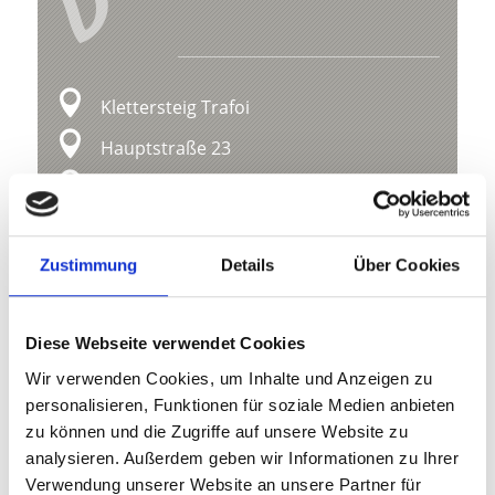
V
Klettersteig Trafoi
Hauptstraße 23
39029 Sulden am Ortler
+39 0473613015
Zustimmung
Details
Über Cookies
info@ortlergebiet.it
www.ortler.it
Diese Webseite verwendet Cookies
Karte & Höhenprofil
Wir verwenden Cookies, um Inhalte und Anzeigen zu
personalisieren, Funktionen für soziale Medien anbieten
Impressionen
zu können und die Zugriffe auf unsere Website zu
analysieren. Außerdem geben wir Informationen zu Ihrer
Verwendung unserer Website an unsere Partner für