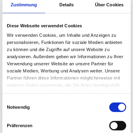
Zustimmung
Details
Über Cookies
V
Diese Webseite verwendet Cookies
Wir verwenden Cookies, um Inhalte und Anzeigen zu
personalisieren, Funktionen für soziale Medien anbieten
zu können und die Zugriffe auf unsere Website zu
Zufrittstausee
analysieren. Außerdem geben wir Informationen zu Ihrer
Hauptplatz 14
Verwendung unserer Website an unsere Partner für
soziale Medien, Werbung und Analysen weiter. Unsere
39021 Latsch
Partner führen diese Informationen möglicherweise mit
+39 0473 623109
weiteren Daten zusammen, die Sie ihnen bereitgestellt
haben oder die sie im Rahmen Ihrer Nutzung der Dienste
info@latsch.it
gesammelt haben.
Einwilligungsauswahl
www.latsch-martell.it
Notwendig
Karte & Höhenprofil
Präferenzen