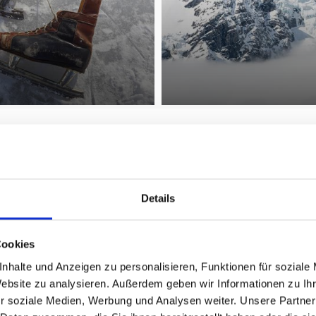
Urlaub im Vinschgau
Details
Cookies
 nur noch die passende Unterkunft im Vinschgau zu wählen
n einem Appartement, einer Ferienwohnung, einem Ferie
nhalte und Anzeigen zu personalisieren, Funktionen für soziale
Website zu analysieren. Außerdem geben wir Informationen zu I
in Südtirol!
r soziale Medien, Werbung und Analysen weiter. Unsere Partner