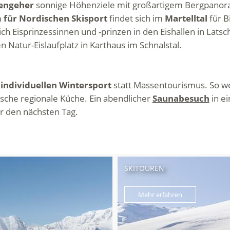
engeher
sonnige Höhenziele mit großartigem Bergpano
 für Nordischen Skisport
findet sich im
Martelltal
für B
ich Eisprinzessinnen und -prinzen in den Eishallen in Latsc
Natur-Eislaufplatz in Karthaus im Schnalstal.
f
individuellen Wintersport
statt Massentourismus. So we
sche regionale Küche. Ein abendlicher
Saunabesuch
in ei
r den nächsten Tag.
SKITOUREN
Mehr erfahren