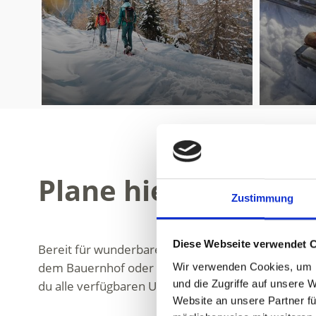
Plane hier deinen 
Zustimmung
Diese Webseite verwendet 
Bereit für wunderbare Bergtage? Dann brauchst du
dem Bauernhof oder lieber mehr Unabhängigkeit i
Wir verwenden Cookies, um I
und die Zugriffe auf unsere 
du alle verfügbaren Unterkünfte für deinen Urlaub 
Website an unsere Partner fü