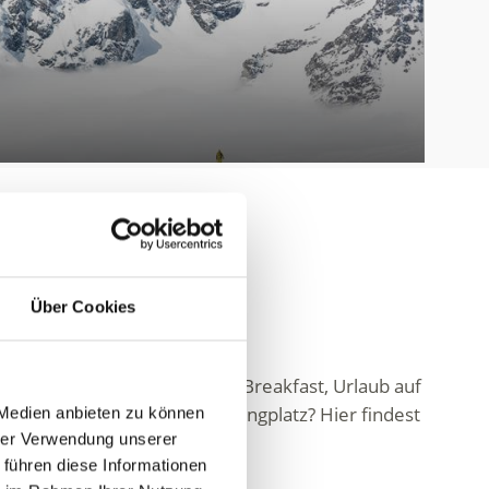
Über Cookies
. Ob Hotel, Pension, Bed & Breakfast, Urlaub auf
nhaus oder auf einem Campingplatz? Hier findest
 Medien anbieten zu können
hrer Verwendung unserer
 führen diese Informationen