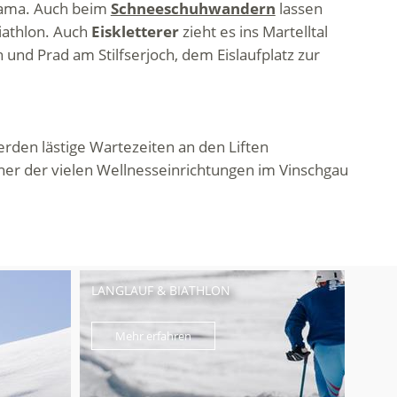
rama. Auch beim
Schneeschuhwandern
lassen
iathlon. Auch
Eiskletterer
zieht es ins Martelltal
h und Prad am Stilfserjoch, dem Eislaufplatz zur
rden lästige Wartezeiten an den Liften
ner der vielen Wellnesseinrichtungen im Vinschgau
LANGLAUF & BIATHLON
Mehr erfahren