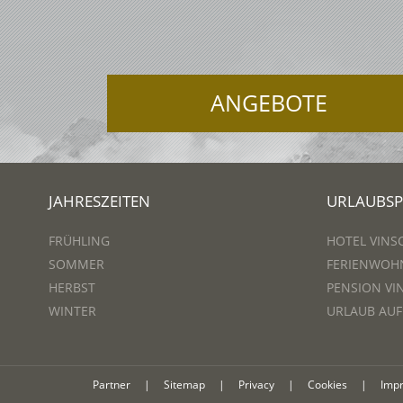
ANGEBOTE
JAHRESZEITEN
URLAUBS
FRÜHLING
HOTEL VINS
SOMMER
FERIENWOH
HERBST
PENSION VI
WINTER
URLAUB AU
Partner
|
Sitemap
|
Privacy
|
Cookies
|
Imp