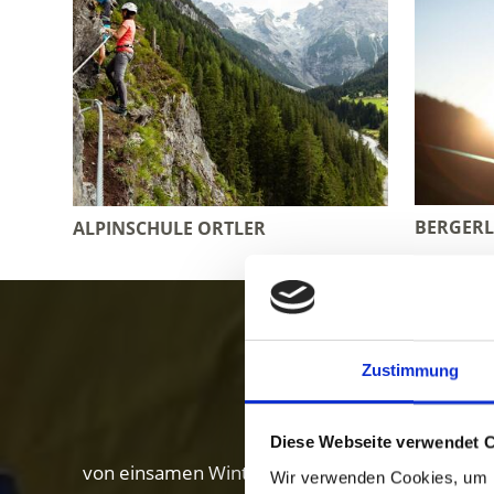
BERGERL
ALPINSCHULE ORTLER
Winter i
Zustimmung
Diese Webseite verwendet 
von einsamen Winterwanderungen und Skitouren
Wir verwenden Cookies, um I