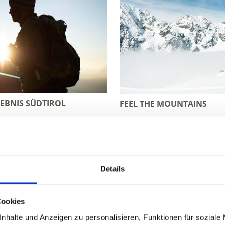
EBNIS SÜDTIROL
FEEL THE MOUNTAINS
m Vinschgau in Südtiro
Details
Pures Wintervergnügen erwartet Urlauber im Vinschgau:
Cookies
 bis zu fünf abwechslungsreichen und topmodernen Skige
nhalte und Anzeigen zu personalisieren, Funktionen für soziale