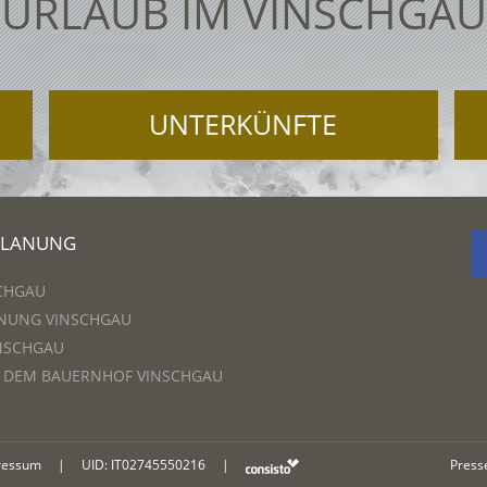
URLAUB IM VINSCHGAU
UNTERKÜNFTE
PLANUNG
CHGAU
NUNG VINSCHGAU
NSCHGAU
F DEM BAUERNHOF VINSCHGAU
ressum
|
UID: IT02745550216
|
Press