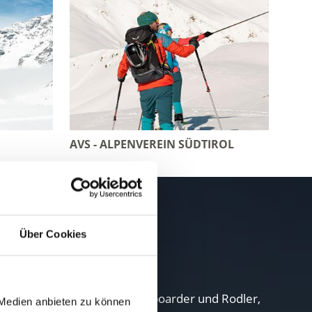
AVS - ALPENVEREIN SÜDTIROL
l erleben
Über Cookies
bieten für Skifahrer, Snowboarder und Rodler,
 Medien anbieten zu können