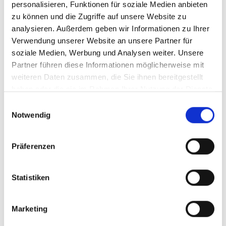
39029 Sulden
personalisieren, Funktionen für soziale Medien anbieten
zu können und die Zugriffe auf unsere Website zu
info@ortlergebiet.it
analysieren. Außerdem geben wir Informationen zu Ihrer
Verwendung unserer Website an unsere Partner für
Lage
soziale Medien, Werbung und Analysen weiter. Unsere
Impressionen
Partner führen diese Informationen möglicherweise mit
weiteren Daten zusammen, die Sie ihnen bereitgestellt
haben oder die sie im Rahmen Ihrer Nutzung der Dienste
gesammelt haben.
Einwilligungsauswahl
Notwendig
Präferenzen
Statistiken
Marketing