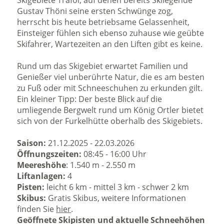
Skigebiete Trafoi, auf denen bereits Skilegende
Gustav Thöni seine ersten Schwünge zog,
herrscht bis heute betriebsame Gelassenheit,
Einsteiger fühlen sich ebenso zuhause wie geübte
Skifahrer, Wartezeiten an den Liften gibt es keine.
Rund um das Skigebiet erwartet Familien und
Genießer viel unberührte Natur, die es am besten
zu Fuß oder mit Schneeschuhen zu erkunden gilt.
Ein kleiner Tipp: Der beste Blick auf die
umliegende Bergwelt rund um König Ortler bietet
sich von der Furkelhütte oberhalb des Skigebiets.
Saison:
21.12.2025 - 22.03.2026
Öffnungszeiten:
08:45 - 16:00 Uhr
Meereshöhe
:
1.540 m - 2.550 m
Liftanlagen:
4
Pisten:
leicht 6 km - mittel 3 km - schwer 2 km
Skibus:
Gratis Skibus, weitere Informationen
finden Sie
hier
.
Geöffnete Skipisten und aktuelle Schneehöhen