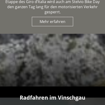
Etappe des Giro d’Italia wird auch am Stelvio Bike Day
den ganzen Tag lang für den motorisierten Verkehr
gesperrt.
Mehr erfahren
Radfahren im Vinschgau