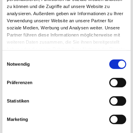
zu können und die Zugriffe auf unsere Website zu
analysieren. Außerdem geben wir Informationen zu Ihrer
Verwendung unserer Website an unsere Partner für
soziale Medien, Werbung und Analysen weiter. Unsere
Partner führen diese Informationen möglicherweise mit
weiteren Daten zusammen, die Sie ihnen bereitgestellt
haben oder die sie im Rahmen Ihrer Nutzung der Dienste
gesammelt haben.
Einwilligungsauswahl
Notwendig
MARTELLTAL REISEN - BUS,TAXI
Ennewasser 165
39020
Martell
Präferenzen
info@martelltal-reisen.com
martelltal-reisen.com
Statistiken
T
+39 0473 744544
Marketing