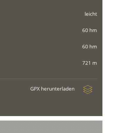
leicht
60 hm
60 hm
721 m
GPX herunterladen