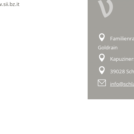
V
sii.bz.it
Familienr
Goldrain
Kapuziner
39028 Sch
info@schla