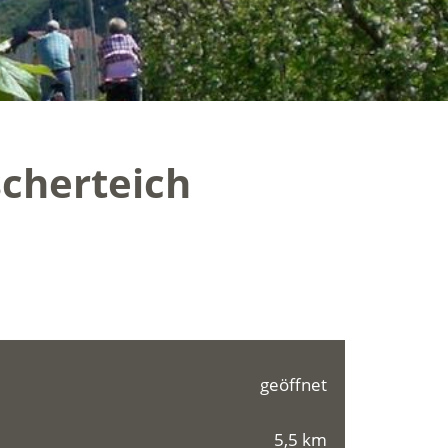
scherteich
geöffnet
5,5 km