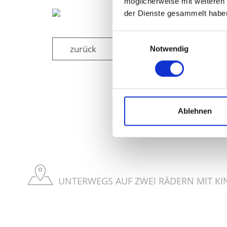
möglicherweise mit weiteren
der Dienste gesammelt habe
Einwilligungsauswahl
zurück
Notwendig
WAR DER INH
Ablehnen
UNTERWEGS AUF ZWEI RÄDERN MIT KI