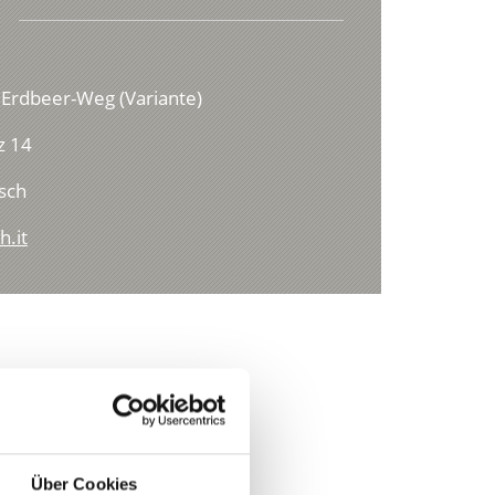
 Erdbeer-Weg (Variante)
z 14
sch
h.it
Über Cookies