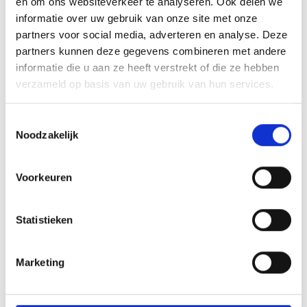
en om ons websiteverkeer te analyseren. Ook delen we
informatie over uw gebruik van onze site met onze
partners voor social media, adverteren en analyse. Deze
partners kunnen deze gegevens combineren met andere
informatie die u aan ze heeft verstrekt of die ze hebben
verzameld op basis van uw gebruik van hun services.
Angebot anfragen
Toestemmingsselectie
Noodzakelijk
Voorkeuren
zurück zu den Angeboten
Statistieken
Meer interessante links
Marketing