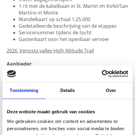
1 rit met de kabelbaan in St. Martin im Kofel/San
Martino in Monte
Wandelkaart op schaal 1:25.000
Gedetailleerde beschrijving van de etappes
Servicenummer tijdens de tocht
Gastenkaart voor het openbaar vervoer
2026_Venosta valley High Altitude Trail
Aanbieder
:
Val Venosta Touristik
Tel. +39 0473 616742
www.vinschgau-touristik.com
Toestemming
Details
Over
Deze website maakt gebruik van cookies
We gebruiken cookies om content en advertenties te
personaliseren, om functies voor social media te bieden