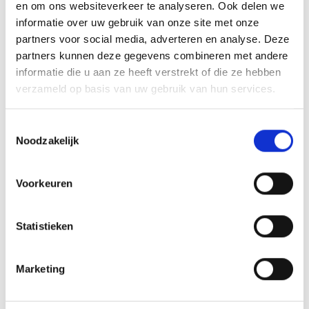
en om ons websiteverkeer te analyseren. Ook delen we
informatie over uw gebruik van onze site met onze
partners voor social media, adverteren en analyse. Deze
partners kunnen deze gegevens combineren met andere
informatie die u aan ze heeft verstrekt of die ze hebben
verzameld op basis van uw gebruik van hun services.
Angebot anfragen
Toestemmingsselectie
Noodzakelijk
Voorkeuren
zurück zu den Angeboten
Statistieken
Meer interessante links
Marketing