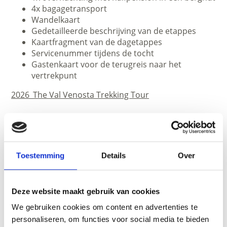
4x bagagetransport
Wandelkaart
Gedetailleerde beschrijving van de etappes
Kaartfragment van de dagetappes
Servicenummer tijdens de tocht
Gastenkaart voor de terugreis naar het
vertrekpunt
2026_The Val Venosta Trekking Tour
Aanbieder:
Val Venosta Touristik
Tel. +39 0473 61 67 42
www.vinschgau-touristik.com
Toestemming
Details
Over
Deze website maakt gebruik van cookies
We gebruiken cookies om content en advertenties te
personaliseren, om functies voor social media te bieden