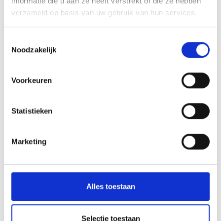
informatie die u aan ze heeft verstrekt of die ze hebben
verzameld op basis van uw gebruik van hun services.
WAS DE INHOUD NUTTIG VOOR U?
Toestemmingsselectie
Noodzakelijk
Ja
No
Voorkeuren
Meer interessante links
Statistieken
Marketing
Alles toestaan
Selectie toestaan