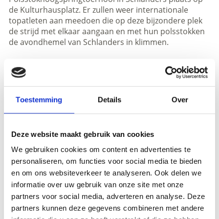
de Kulturhausplatz. Er zullen weer internationale
topatleten aan meedoen die op deze bijzondere plek
de strijd met elkaar aangaan en met hun polsstokken
de avondhemel van Schlanders in klimmen.
Informatie
http://www.stabhochsprung.it
Toestemming
Details
Over
Registration required
Plaats evenement
Deze website maakt gebruik van cookies
Kulturhausplatz - Schlanders
We gebruiken cookies om content en advertenties te
personaliseren, om functies voor social media te bieden
Organisator
en om ons websiteverkeer te analyseren. Ook delen we
sonstige
informatie over uw gebruik van onze site met onze
partners voor social media, adverteren en analyse. Deze
partners kunnen deze gegevens combineren met andere
zurück zu den Top Events