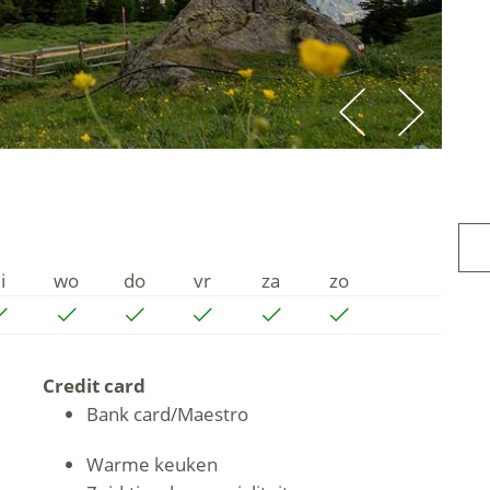
i
wo
do
vr
za
zo
Credit card
Bank card/Maestro
Warme keuken