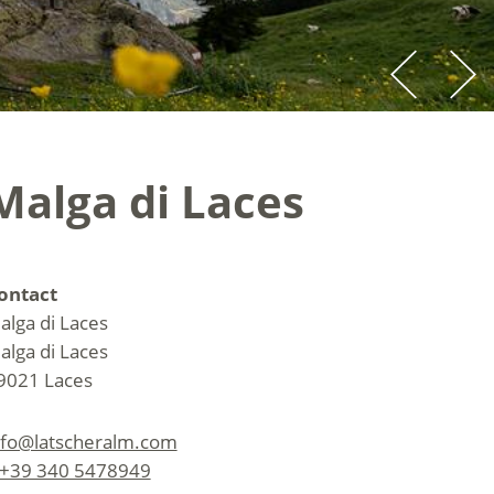
Malga di Laces
ontact
alga di Laces
alga di Laces
9021
Laces
nfo@latscheralm.com
+39 340 5478949