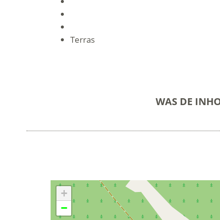
Terras
WAS DE INH
+
−