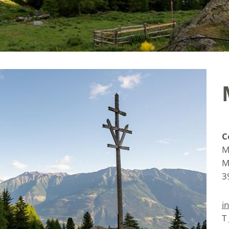
C
M
M
3
i
T