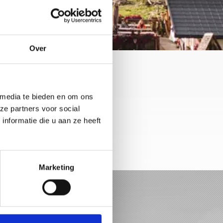
Over
 media te bieden en om ons
ze partners voor social
nformatie die u aan ze heeft
Marketing
U