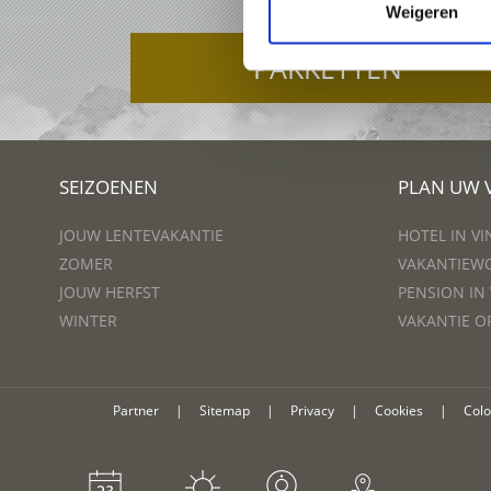
Weigeren
PAKKETTEN
SEIZOENEN
PLAN UW 
JOUW LENTEVAKANTIE
HOTEL IN V
ZOMER
VAKANTIEWO
JOUW HERFST
PENSION IN
WINTER
VAKANTIE O
Partner
|
Sitemap
|
Privacy
|
Cookies
|
Col