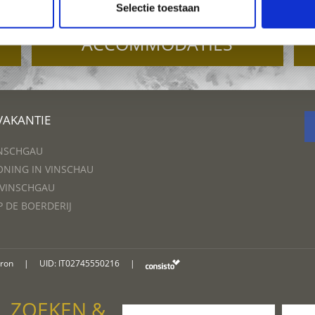
Selectie toestaan
ACCOMMODATIES
VAKANTIE
INSCHGAU
NING IN VINSCHAU
 VINSCHGAU
P DE BOERDERIJ
oron
|
UID: IT02745550216
|
ZOEKEN &