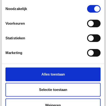
Toestemmingsselectie
Hoogtemeter
Noodzakelijk
2051 m
Voorkeuren
GPX downloaden
Statistieken
Marketing
V
Alles toestaan
Selectie toestaan
To the Alpine pasture in the Lasa Valley
Weigeren