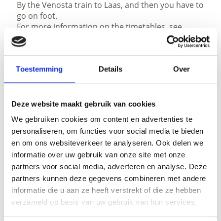
By the Venosta train to Laas, and then you have to
go on foot.
For more information on the timetables, see
www.suedtirolmobil.info
Toestemming
Details
Over
Status
open
Deze website maakt gebruik van cookies
Duur
We gebruiken cookies om content en advertenties te
4:02 h
personaliseren, om functies voor social media te bieden
Lengte
en om ons websiteverkeer te analyseren. Ook delen we
11,8 km
informatie over uw gebruik van onze site met onze
Moeilijkheidsgraad
partners voor social media, adverteren en analyse. Deze
medium
partners kunnen deze gegevens combineren met andere
Hoogtemeters bergop
informatie die u aan ze heeft verstrekt of die ze hebben
880 hm
verzameld op basis van uw gebruik van hun services.
Hoogtemeter bergaf
880 hm