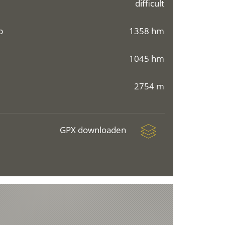
difficult
p
1358 hm
1045 hm
2754 m
GPX downloaden