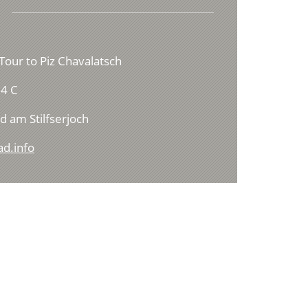
Tour to Piz Chavalatsch
4 C
d am Stilfserjoch
ad.info