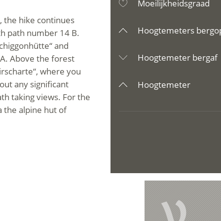
Moeilijkheidsgraad
, the hike continues
Hoogtemeters bergo
ith path number 14 B.
schiggonhütte“ and
Hoogtemeter bergaf
 A. Above the forest
airscharte“, where you
out any significant
Hoogtemeter
th taking views. For the
the alpine hut of
V