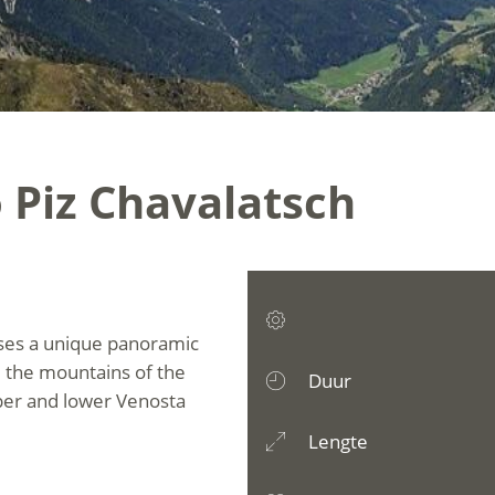
 Piz Chavalatsch
ises a unique panoramic
 the mountains of the
Duur
pper and lower Venosta
Lengte