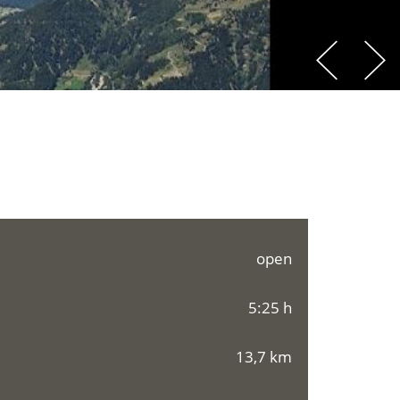
open
5:25 h
13,7 km