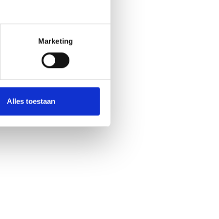
Marketing
Ja
No
Alles toestaan