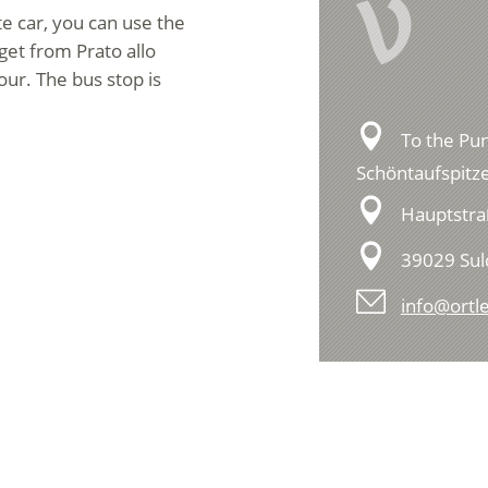
V
te car, you can use the
get from Prato allo
our. The bus stop is
To the Pu
Schöntaufspitz
Hauptstra
39029 Su
info@ortle