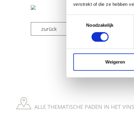
verstrekt of die ze hebben v
Toestemmingsselectie
Noodzakelijk
zurück
WAS DE INH
Weigeren
ALLE THEMATISCHE PADEN IN HET VIN