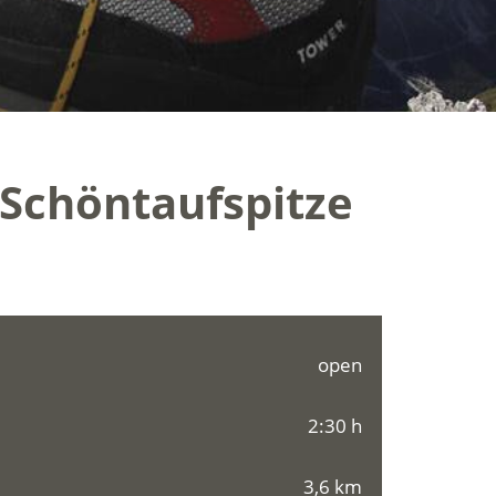
 Schöntaufspitze
open
2:30 h
3,6 km