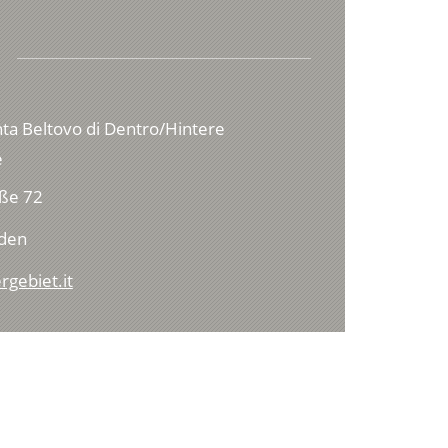
nta Beltovo di Dentro/Hintere
e
ße 72
lden
rgebiet.it