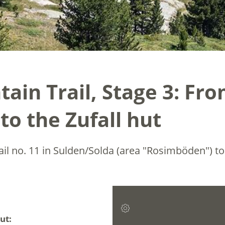
ain Trail, Stage 3: Fr
to the Zufall hut
rail no. 11 in Sulden/Solda (area "Rosimböden") t
ut: