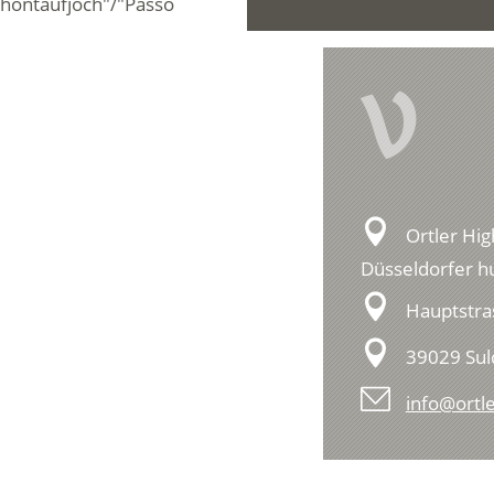
chöntaufjoch"/"Passo
V
Ortler Hig
Düsseldorfer hu
Hauptstra
39029 Su
info@ortle