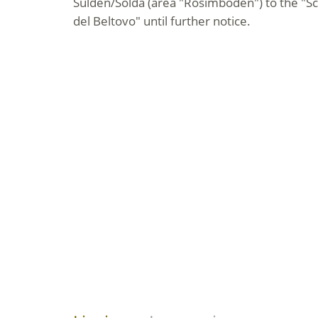
Sulden/Solda (area "Rosimböden") to the "S
del Beltovo" until further notice.