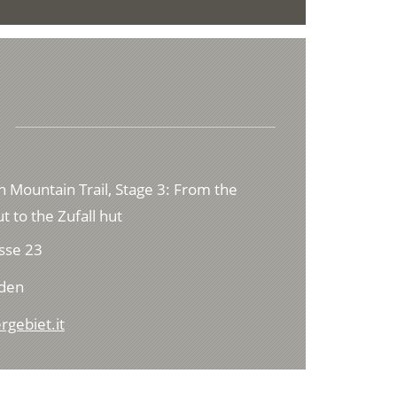
h Mountain Trail, Stage 3: From the
t to the Zufall hut
sse 23
lden
rgebiet.it