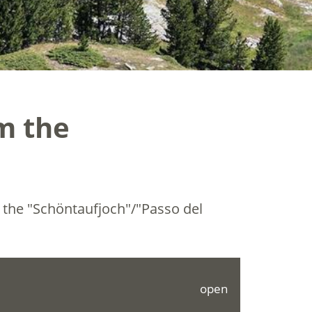
om the
o the "Schöntaufjoch"/"Passo del
open