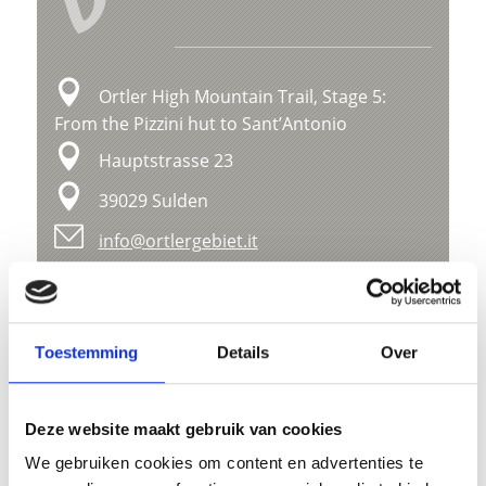
V
Ortler High Mountain Trail, Stage 5:
From the Pizzini hut to Sant’Antonio
Hauptstrasse 23
39029 Sulden
info@ortlergebiet.it
Ligging
Impressies
Toestemming
Details
Over
Deze website maakt gebruik van cookies
We gebruiken cookies om content en advertenties te