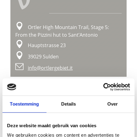
V
Ortler High Mountain Trail, Stage 5:
From the Pizzini hut to Sant’Antonio
Hauptstrasse 23
39029 Sulden
info@ortlergebiet.it
Ligging
Impressies
Toestemming
Details
Over
Deze website maakt gebruik van cookies
We gebruiken cookies om content en advertenties te