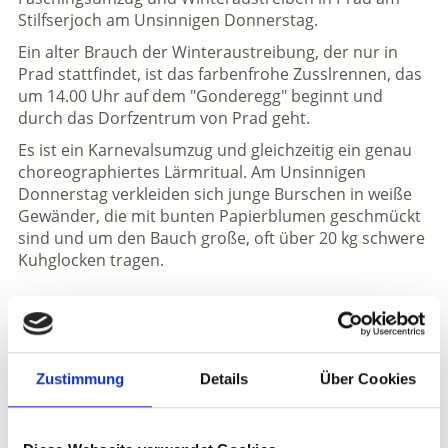
Stilfserjoch am Unsinnigen Donnerstag.
Ein alter Brauch der Winteraustreibung, der nur in
Prad stattfindet, ist das farbenfrohe Zusslrennen, das
um 14.00 Uhr auf dem "Gonderegg" beginnt und
durch das Dorfzentrum von Prad geht.
Es ist ein Karnevalsumzug und gleichzeitig ein genau
choreographiertes Lärmritual. Am Unsinnigen
Donnerstag verkleiden sich junge Burschen in weiße
Gewänder, die mit bunten Papierblumen geschmückt
sind und um den Bauch große, oft über 20 kg schwere
Kuhglocken tragen.
Informationen
http://www.prad.info
Zustimmung
Details
Über Cookies
Anmeldung erforderlich
Anmeldung:
keine Anmeldung erforderlich
Treffpunkt:
Hauptplatz in Prad