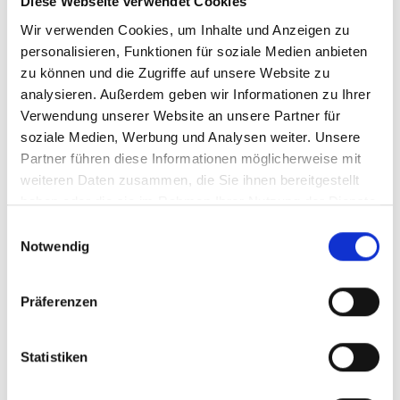
Diese Webseite verwendet Cookies
Veranstaltungsort
Wir verwenden Cookies, um Inhalte und Anzeigen zu
Hauptplatz - Prad am Stilfserjoch
personalisieren, Funktionen für soziale Medien anbieten
zu können und die Zugriffe auf unsere Website zu
analysieren. Außerdem geben wir Informationen zu Ihrer
Veranstalter
Tourismusverein Prad
Verwendung unserer Website an unsere Partner für
Kreuzweg 4c
soziale Medien, Werbung und Analysen weiter. Unsere
39026 Prad am Stilfserjoch
Partner führen diese Informationen möglicherweise mit
office@prad.info
weiteren Daten zusammen, die Sie ihnen bereitgestellt
www.prad.info
haben oder die sie im Rahmen Ihrer Nutzung der Dienste
Tel.
+39 0473 616034
gesammelt haben.
Einwilligungsauswahl
Notwendig
zurück zu den Top Events
Präferenzen
WAR DER INHALT FÜR SIE HILFREICH?
Statistiken
Ja
Nein