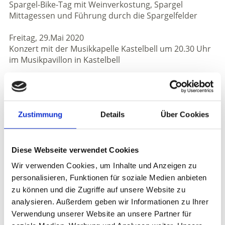
Spargel-Bike-Tag mit Weinverkostung, Spargel
Mittagessen und Führung durch die Spargelfelder
Freitag, 29.Mai 2020
Konzert mit der Musikkapelle Kastelbell um 20.30 Uhr
im Musikpavillon in Kastelbell
Wöchentliche Veranstaltungen
Jeden Dienstag
Erlebnis Spargel - Führung durch die Spargelfelder
Zustimmung
Details
Über Cookies
Jeden Dienstag
Natürlich knackig - Führung durch die Apfelwiesen am
Diese Webseite verwendet Cookies
Sonnhöfl-Demeterhof
Wir verwenden Cookies, um Inhalte und Anzeigen zu
personalisieren, Funktionen für soziale Medien anbieten
Jeden Mittwoch
zu können und die Zugriffe auf unsere Website zu
Spargelwein Verkostung am Weingut Rebhof
analysieren. Außerdem geben wir Informationen zu Ihrer
Jeden Freitag
Verwendung unserer Website an unsere Partner für