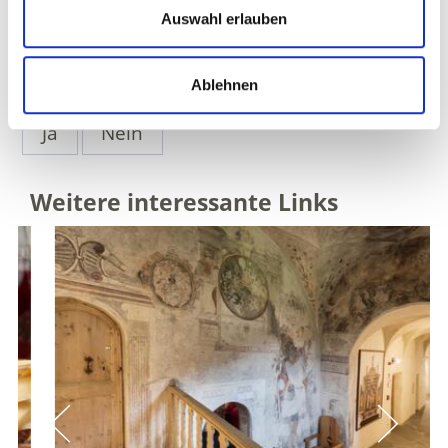
zurück zu den Top Events
Auswahl erlauben
WAR DER INHALT FÜR SIE HILFREICH?
Ablehnen
Ja
Nein
Weitere interessante Links