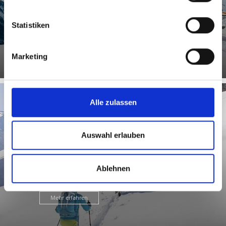
Hier erwartet die Besucher ein kleines, familiäres
Skiparadies mit einzigartigem Panoramablick zum Ortler
abseits der ...
Statistiken
Mehr erfahren
Marketing
Alle zulassen
SKITOUREN
Auswahl erlauben
Ablehnen
Mehr erfahren