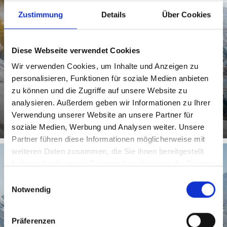
WINTER- UND SCHNEESCHUHWANDERN
Zustimmung
Details
Über Cookies
Diese Webseite verwendet Cookies
Wir verwenden Cookies, um Inhalte und Anzeigen zu
personalisieren, Funktionen für soziale Medien anbieten
zu können und die Zugriffe auf unsere Website zu
Mehr erfahren
analysieren. Außerdem geben wir Informationen zu Ihrer
Verwendung unserer Website an unsere Partner für
soziale Medien, Werbung und Analysen weiter. Unsere
Partner führen diese Informationen möglicherweise mit
weiteren Daten zusammen, die Sie ihnen bereitgestellt
haben oder die sie im Rahmen Ihrer Nutzung der Dienste
gesammelt haben.
Einwilligungsauswahl
SKIGEBIET TRAFOI AM ORTLER
Notwendig
Präferenzen