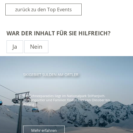
zurück zu den Top Events
WAR DER INHALT FÜR SIE HILFREICH?
Ja
Nein
SKIGEBIET SULDEN AM ORTLER
Das Schneeparadies liegt im Nationalpark Stilfserjoch.
Wintersportler und Familien finden hier von Oktober bis
Anfang ...
Mehr erfahren