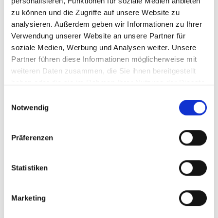
TARSCHER SEE
personalisieren, Funktionen für soziale Medien anbieten
Hauptplatz 14
zu können und die Zugriffe auf unsere Website zu
39021
Latsch
analysieren. Außerdem geben wir Informationen zu Ihrer
info@latsch.it
Verwendung unserer Website an unsere Partner für
www.latsch-martell.it
soziale Medien, Werbung und Analysen weiter. Unsere
T
+39 0473 623109
Partner führen diese Informationen möglicherweise mit
weiteren Daten zusammen, die Sie ihnen bereitgestellt
haben oder die sie im Rahmen Ihrer Nutzung der Dienste
gesammelt haben.
Einwilligungsauswahl
Notwendig
zurück zur Übersicht
Präferenzen
WAR DER INHALT FÜR SIE HILFREICH?
Statistiken
Ja
Nein
Marketing
Weitere interessante Links