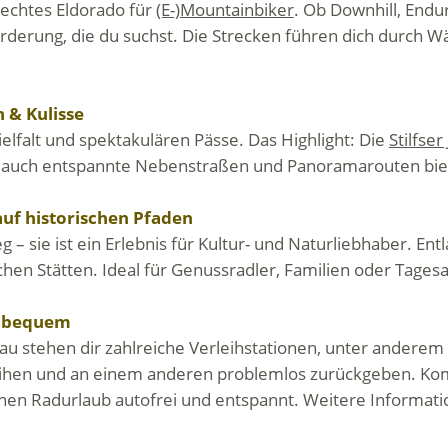
n echtes Eldorado für
(E-)Mountainbiker
. Ob Downhill, Endu
rderung, die du suchst. Die Strecken führen dich durch 
 & Kulisse
elfalt und spektakulären Pässe. Das Highlight: Die
Stilfser
h auch entspannte Nebenstraßen und Panoramarouten biet
auf historischen Pfaden
g – sie ist ein Erlebnis für Kultur- und Naturliebhaber. En
chen Stätten. Ideal für Genussradler, Familien oder Tage
l, bequem
u stehen dir zahlreiche Verleihstationen, unter anderem v
eihen und an einem anderen problemlos zurückgeben. Kom
nen Radurlaub autofrei und entspannt. Weitere Informati