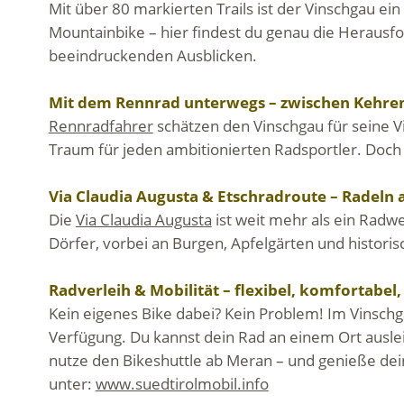
Mit über 80 markierten Trails ist der Vinschgau ei
Mountainbike – hier findest du genau die Herausfo
beeindruckenden Ausblicken.
Mit dem Rennrad unterwegs – zwischen Kehren
Rennradfahrer
schätzen den Vinschgau für seine Vi
Traum für jeden ambitionierten Radsportler. Doc
Via Claudia Augusta & Etschradroute – Radeln 
Die
Via Claudia Augusta
ist weit mehr als ein Radwe
Dörfer, vorbei an Burgen, Apfelgärten und historis
Radverleih & Mobilität – flexibel, komfortabe
Kein eigenes Bike dabei? Kein Problem! Im Vinschga
Verfügung. Du kannst dein Rad an einem Ort ausl
nutze den Bikeshuttle ab Meran – und genieße dei
unter:
www.suedtirolmobil.info