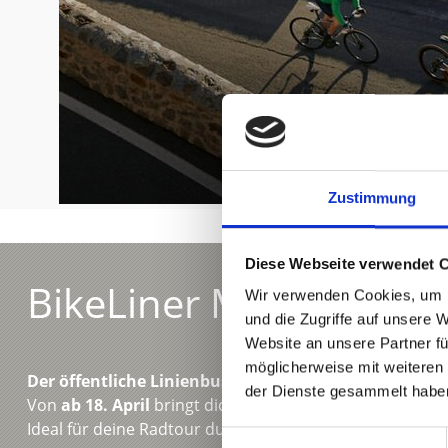
Zustimmung
Diese Webseite verwendet 
BikeLiner Meran–Mals
Wir verwenden Cookies, um I
und die Zugriffe auf unsere 
Website an unsere Partner fü
möglicherweise mit weiteren
Der öffentliche Linienbus mit Fahrradtransport
der Dienste gesammelt habe
Von
ab 18. April
bringt dich der
BikeLiner
täglich bequ
Ideal für deine Radtour durch den Vinschgau.
Einwilligungsauswahl