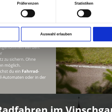
Präferenzen
Statistiken
10, 10:10, 15:10 und 16:10
atsch, Schlanders,
m 7, 12, 13 und 18 Uhr
Schlanders, Latsch,
Auswahl erlauben
kes. Tandems,
 mitgenommen werden.
er
atz zu sichern. Ohne
en möglich.
chst du ein
Fahrrad-
il-Automaten oder in der
Radfahren im Vinschga