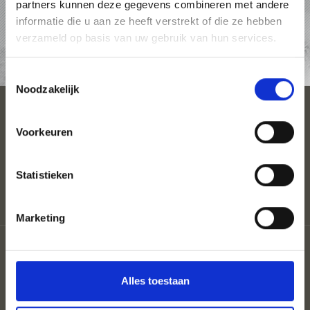
partners kunnen deze gegevens combineren met andere
ACCOMMODATIES
informatie die u aan ze heeft verstrekt of die ze hebben
verzameld op basis van uw gebruik van hun services.
TOP-EVENEMENTEN
Toestemmingsselectie
Noodzakelijk
SEIZOENEN
Voorkeuren
PLAN UW VAKANTIE
Statistieken
Marketing
Partner
Sitemap
Privacy
Alles toestaan
Cookies
Coloron