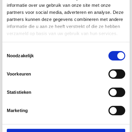
informatie over uw gebruik van onze site met onze
partners voor social media, adverteren en analyse. Deze
partners kunnen deze gegevens combineren met andere
informatie die u aan ze heeft verstrekt of die ze hebben
verzameld op basis van uw gebruik van hun services.
Toestemmingsselectie
Angebot anfragen
Noodzakelijk
Voorkeuren
Statistieken
zurück zu den Angeboten
Marketing
Meer interessante links