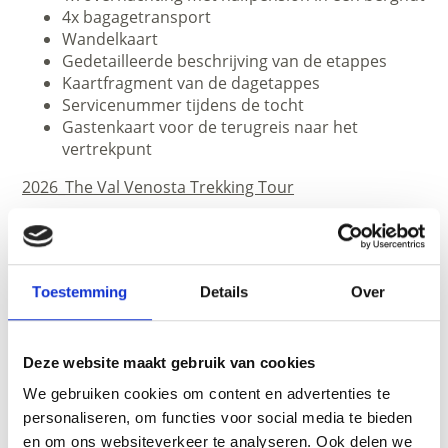
4x bagagetransport
Wandelkaart
Gedetailleerde beschrijving van de etappes
Kaartfragment van de dagetappes
Servicenummer tijdens de tocht
Gastenkaart voor de terugreis naar het
vertrekpunt
2026_The Val Venosta Trekking Tour
Aanbieder:
Val Venosta Touristik
Tel. +39 0473 61 67 42
Toestemming
Details
Over
www.vinschgau-touristik.com
Deze website maakt gebruik van cookies
We gebruiken cookies om content en advertenties te
personaliseren, om functies voor social media te bieden
en om ons websiteverkeer te analyseren. Ook delen we