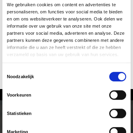
We gebruiken cookies om content en advertenties te
personaliseren, om functies voor social media te bieden
en om ons websiteverkeer te analyseren. Ook delen we
informatie over uw gebruik van onze site met onze
partners voor social media, adverteren en analyse. Deze
partners kunnen deze gegevens combineren met andere
informatie die u aan ze heeft verstrekt of die ze hebben
verzameld op basis van uw gebruik van hun services.
Toestemmingsselectie
ACTUELE INFORMATIE
Noodzakelijk
Voorkeuren
Fietsen in het Vinschgau
Statistieken
Op de racefiets of de mountainbike, over almen en
panoramaroutes, in het hooggebergte en over single
trails terug naar het dal. Natuur en cultuur kun je in
Marketing