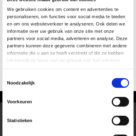
We gebruiken cookies om content en advertenties te
personaliseren, om functies voor social media te bieden
en om ons websiteverkeer te analyseren. Ook delen we
informatie over uw gebruik van onze site met onze
partners voor social media, adverteren en analyse. Deze
partners kunnen deze gegevens combineren met andere
informatie die u aan ze heeft verstrekt of die ze hebben
verzameld op basis van uw gebruik van hun services.
Toestemmingsselectie
ACTUELE INFORMATIE
Noodzakelijk
Voorkeuren
Fietsen in het Vinschgau
Op de racefiets of de mountainbike, over almen en
Statistieken
panoramaroutes, in het hooggebergte en over single
trails terug naar het dal. Natuur en cultuur kun je in