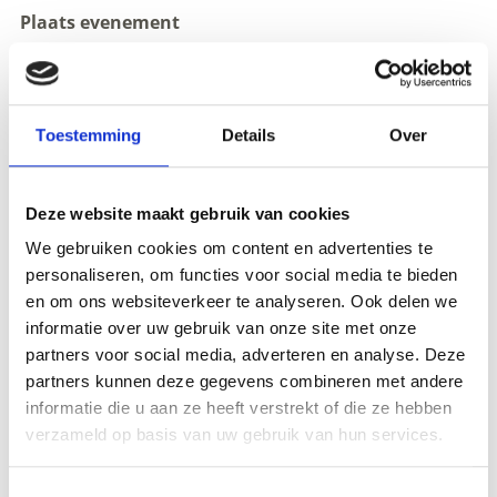
Plaats evenement
-
Organisator
Tourismusverein Kastelbell Tschars
Toestemming
Details
Over
Staatsstraße 4A
Kastelbell-Tschars
info@kastelbell-tschars.com
Deze website maakt gebruik van cookies
www.kastelbell-tschars.com
Tel.
+39 0473 624193
We gebruiken cookies om content en advertenties te
personaliseren, om functies voor social media te bieden
en om ons websiteverkeer te analyseren. Ook delen we
zurück zu den Top Events
informatie over uw gebruik van onze site met onze
partners voor social media, adverteren en analyse. Deze
partners kunnen deze gegevens combineren met andere
informatie die u aan ze heeft verstrekt of die ze hebben
WAS DE INHOUD NUTTIG VOOR U?
verzameld op basis van uw gebruik van hun services.
Ja
No
Toestemmingsselectie