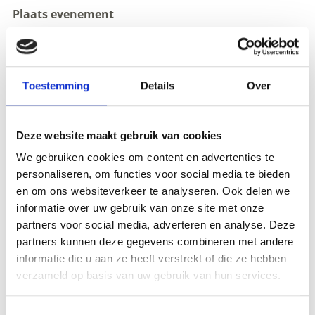
Plaats evenement
-
Organisator
Tourismusverein Kastelbell Tschars
Toestemming
Details
Over
Staatsstraße 4A
Kastelbell-Tschars
info@kastelbell-tschars.com
Deze website maakt gebruik van cookies
www.kastelbell-tschars.com
Tel.
+39 0473 624193
We gebruiken cookies om content en advertenties te
personaliseren, om functies voor social media te bieden
en om ons websiteverkeer te analyseren. Ook delen we
zurück zu den Top Events
informatie over uw gebruik van onze site met onze
partners voor social media, adverteren en analyse. Deze
partners kunnen deze gegevens combineren met andere
informatie die u aan ze heeft verstrekt of die ze hebben
WAS DE INHOUD NUTTIG VOOR U?
verzameld op basis van uw gebruik van hun services.
Ja
No
Toestemmingsselectie