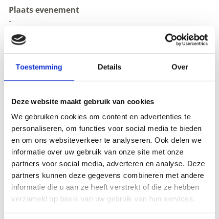
Plaats evenement
-
Organisator
Nationalpark Stilfserjoch
Piazza Municipio 1
Toestemming
Details
Over
Glorenza 39020
info@stelviopark.bz.it
www.stelviopark.bz.it
Deze website maakt gebruik van cookies
Tel.
+39 0473 830430
We gebruiken cookies om content en advertenties te
personaliseren, om functies voor social media te bieden
en om ons websiteverkeer te analyseren. Ook delen we
zurück zu den Top Events
informatie over uw gebruik van onze site met onze
partners voor social media, adverteren en analyse. Deze
partners kunnen deze gegevens combineren met andere
WAS DE INHOUD NUTTIG VOOR U?
informatie die u aan ze heeft verstrekt of die ze hebben
verzameld op basis van uw gebruik van hun services.
Ja
No