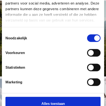
partners voor social media, adverteren en analyse. Deze
partners kunnen deze gegevens combineren met andere
informatie die u aan ze heeft verstrekt of die ze hebben
verzameld op basis van uw gebruik van hun services.
VIA CLAUDIA AUGUSTA
Toestemmingsselectie
Noodzakelijk
Voorkeuren
Meer weten
Statistieken
Marketing
WANDELEN
Alles toestaan