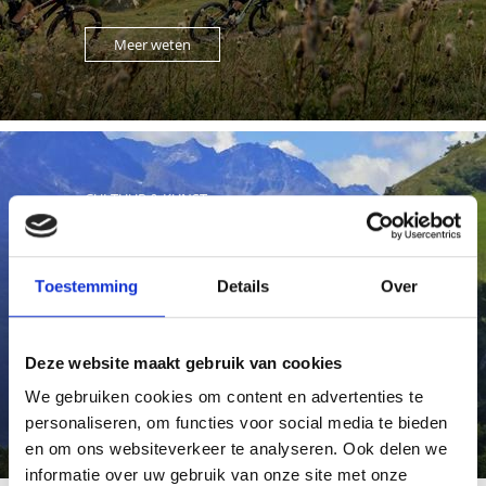
Meer weten
CULTUUR & KUNST
Van de oudheid tot heden: ontdek de unieke
Toestemming
Details
Over
cultuurregio Vinschgau in Zuid-Tirol. Laat u op het
spoor zetten van tien ...
Deze website maakt gebruik van cookies
We gebruiken cookies om content en advertenties te
Meer weten
personaliseren, om functies voor social media te bieden
en om ons websiteverkeer te analyseren. Ook delen we
informatie over uw gebruik van onze site met onze