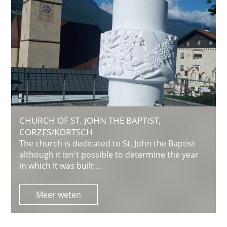
CHURCH OF ST. JOHN THE BAPTIST,
CORZES/KORTSCH
The church is dedicated to St. John the Baptist
although it isn't possible to determine the year
in which it was built ...
Meer weten