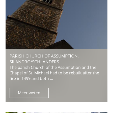
PARISH CHURCH OF ASSUMPTION,
SILANDRO/SCHLANDERS
The parish Church of the Assumption and the
Chapel of St. Michael had to be rebuilt after the
fire in 1499 and both ...
Meer weten