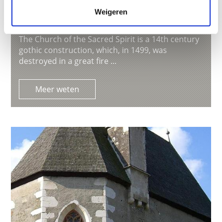
Weigeren
CHURCH OF SACRED SPIRIT,
SILANDRO/SCHLANDERS
The Church of the Sacred Spirit is a 14th century
gothic construction, which, in 1499, was
destroyed in a great fire ...
Meer weten