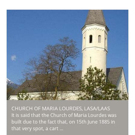
CHURCH OF MARIA LOURDES, LASA/LAAS
It is said that the Church of Maria Lourdes was
built due to the fact that, on 15th June 1885 in
that very spot, a cart ...