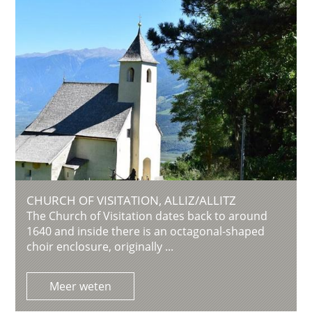
CHURCH OF VISITATION, ALLIZ/ALLITZ
The Church of Visitation dates back to around
1640 and inside there is an octagonal-shaped
choir enclosure, originally ...
Meer weten