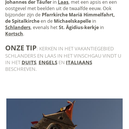
Johannes der Täufer
in
Laas
, met een apsis en een
oostgevel met beelden uit de twaalfde eeuw. Ook
bijzonder zijn de
Pfarrkirche Mariä Himmelfahrt,
de Spitalkirche
en de
Michaelskapelle
in
Schlanders
, evenals het
St. Ägidius-kerkje
in
Kortsch
.
ONZE TIP
: KERKEN IN HET VAKANTIEGEBIED
SCHLANDERS EN LAAS IN HET VINSCHGAU VINDT U
IN HET
DUITS
,
ENGELS
EN
ITALIAANS
BESCHREVEN.