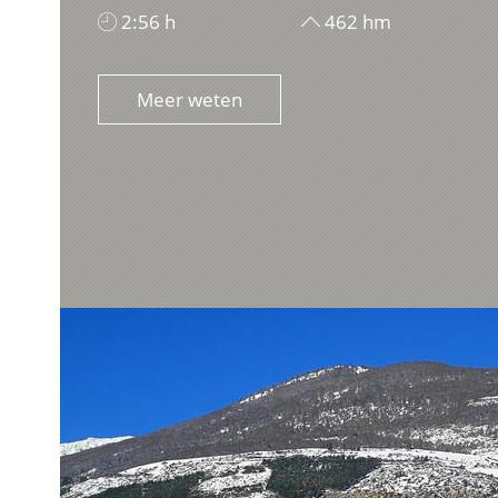
2:56 h
462 hm
Meer weten