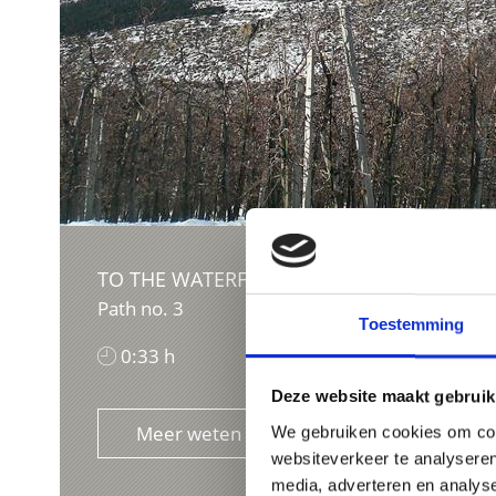
TO THE WATERFALL OF SCHLANDERS
Path no. 3
Toestemming
0:33 h
127 hm
Deze website maakt gebruik
Meer weten
We gebruiken cookies om cont
websiteverkeer te analyseren
media, adverteren en analys