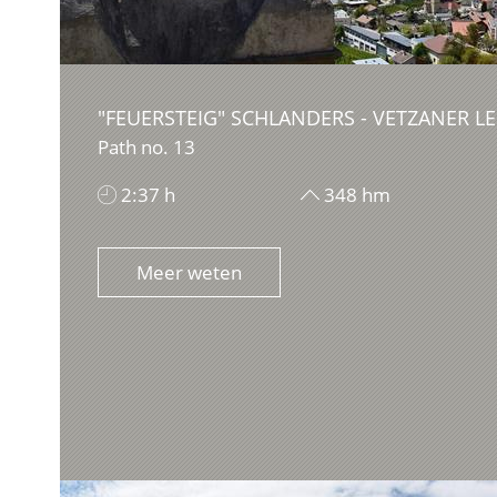
"FEUERSTEIG" SCHLANDERS - VETZANER LE
Path no. 13
2:37 h
348 hm
Meer weten