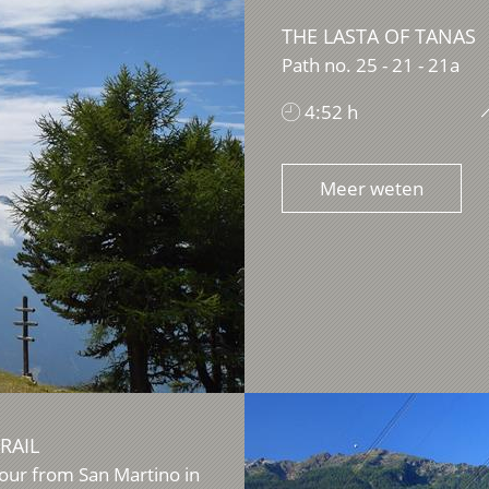
THE LASTA OF TANAS
Path no. 25 - 21 - 21a
4:52 h
Meer weten
RAIL
 tour from San Martino in