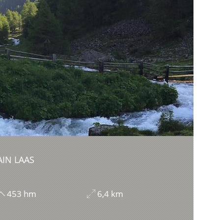
IN LAAS
453 hm
6,4 km