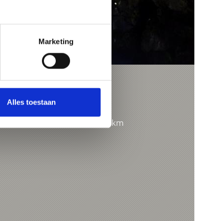
Marketing
IN OF KORTSCH
Alles toestaan
357 hm
3,6 km