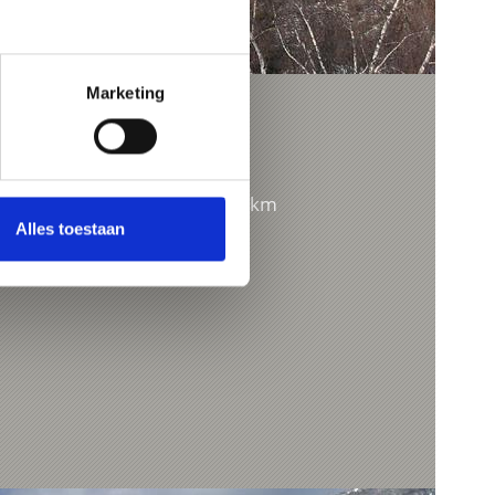
Marketing
132 hm
2,7 km
Alles toestaan