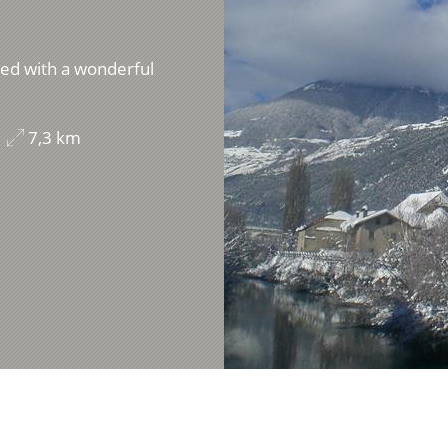
rded with a wonderful
7,3 km