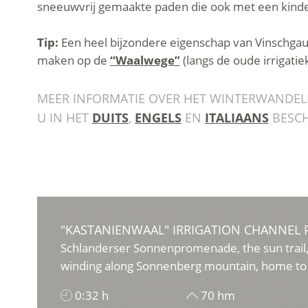
sneeuwvrij gemaakte paden die ook met een kin
Tip:
Een heel bijzondere eigenschap van Vinschgau 
maken op de
“Waalwege”
(langs de oude irrigatie
MEER INFORMATIE OVER HET WINTERWANDELI
U IN HET
DUITS
,
ENGELS
EN
ITALIAANS
BESCH
"KASTANIENWAAL" IRRIGATION CHANNEL 
Schlanderser Sonnenpromenade, the sun trail, 
winding along Sonnenberg mountain, home to 
0:32 h
70 hm