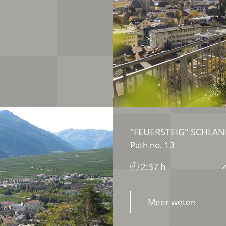
"FEUERSTEIG" SCHLAN
Path no. 13
2:37 h
Meer weten