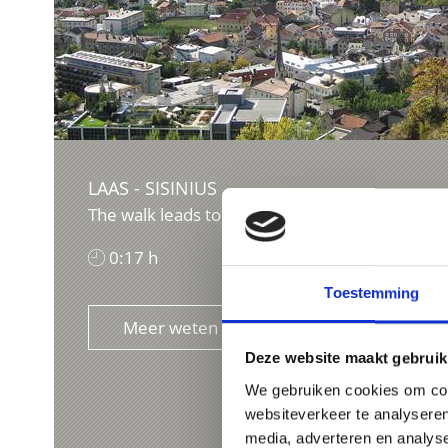
LAAS - SISINIUS
The walk leads to the hill with the St. Sisinius 
0:17 h
11 hm
Toestemming
Meer weten
Deze website maakt gebruik
We gebruiken cookies om cont
websiteverkeer te analyseren
media, adverteren en analys