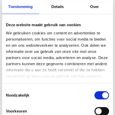
VI.P
Toestemming
Details
Over
Sport-Partner
Deze website maakt gebruik van cookies
ASV Kortsch Raiffeisen / Sektion RAD
Spielvereinigung Unterhaching
We gebruiken cookies om content en advertenties te
personaliseren, om functies voor social media te bieden
en om ons websiteverkeer te analyseren. Ook delen we
Meer interessante links
informatie over uw gebruik van onze site met onze
partners voor social media, adverteren en analyse. Deze
partners kunnen deze gegevens combineren met andere
informatie die u aan ze heeft verstrekt of die ze hebben
verzameld op basis van uw gebruik van hun services.
Toestemmingsselectie
Noodzakelijk
Voorkeuren