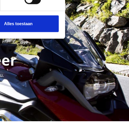
Alles toestaan
eer
u.