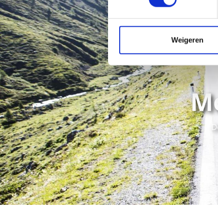
Weigeren
Mo
D