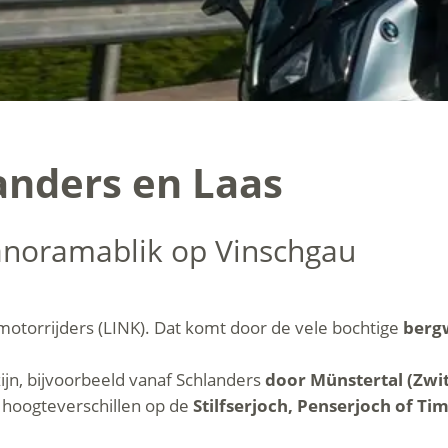
anders en Laas
anoramablik op Vinschgau
r motorrijders (LINK). Dat komt door de vele bochtige
berg
zijn, bijvoorbeeld vanaf Schlanders
door Münstertal (Zwi
hoogteverschillen op de
Stilfserjoch, Penserjoch of Ti