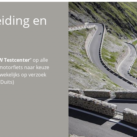
iding en
 Testcenter
“ op alle
otorfiets naar keuze
ekelijks op verzoek
Duits)