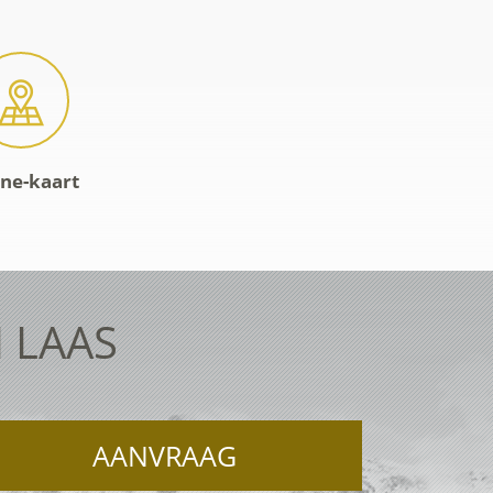
ine-kaart
 LAAS
AANVRAAG