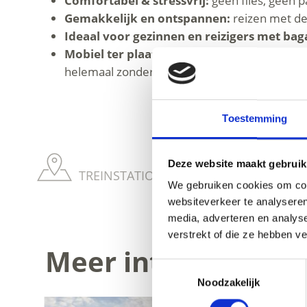
Comfortabel & stressvrij:
geen files, geen 
Gemakkelijk en ontspannen:
reizen met de 
Ideaal voor gezinnen en reizigers met baga
Mobiel ter plaatse:
met de
Südtirol Guest 
helemaal zonder auto.
Toestemming
Deze website maakt gebruik
TREINSTATIONS IN VINSCHGAU VALLEI 
We gebruiken cookies om cont
websiteverkeer te analyseren
media, adverteren en analys
verstrekt of die ze hebben v
Meer interessante 
Toestemmingsselectie
Noodzakelijk