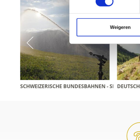
Weigeren
AHNEN - SBB
DEUTSCHE BAHN - DB
POS