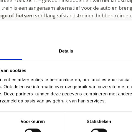
parkeerzoektocht – gewoon instappen en van het landscha
trein is een aangenaam alternatief voor de auto en brengt
ge of fietsen:
veel langeafstandstreinen hebben ruime 
Pass Vinschgau
maak je gemakkelijk en zonder gedoe gebru
Details
 van cookies
TONEN OP KAART (DUITS)
ent en advertenties te personaliseren, om functies voor social
. Ook delen we informatie over uw gebruik van onze site met on
e. Deze partners kunnen deze gegevens combineren met andere i
erzameld op basis van uw gebruik van hun services.
links
Voorkeuren
Statistieken