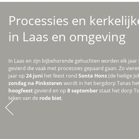
Processies en kerkelijk
in Laas en omgeving
In Laas en zijn bijbehorende gehuchten worden elk jaar ta
gevierd die vaak met processies gepaard gaan. Zo viere
jaar op
24 juni
het feest rond
Sonta Hons
(de heilige J
zondag na Pinksteren
wordt in het bergdorp Tanas he
hoogfeest
gevierd en op
8 september
staat het dorp Ts
teken van de
rode biet
.