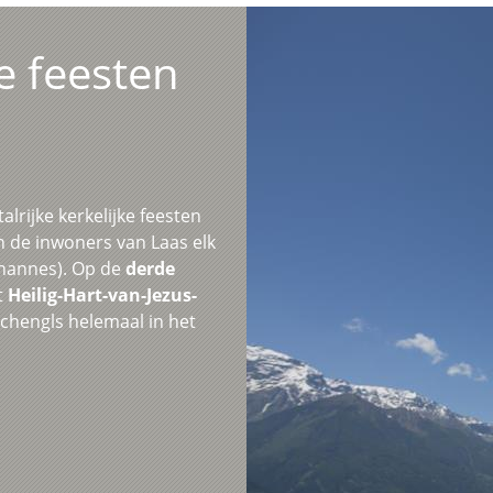
e feesten
lrijke kerkelijke feesten
n de inwoners van Laas elk
ohannes). Op de
derde
t
Heilig-Hart-van-Jezus-
chengls helemaal in het