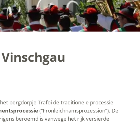
t Vinschgau
et bergdorpje Trafoi de traditionele processie
mentsprocessie
(“Fronleichnamsprozession”). De
erigens beroemd is vanwege het rijk versierde