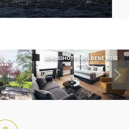
L
GENUSSHOTEL GOLDENE ROSE
***
***S