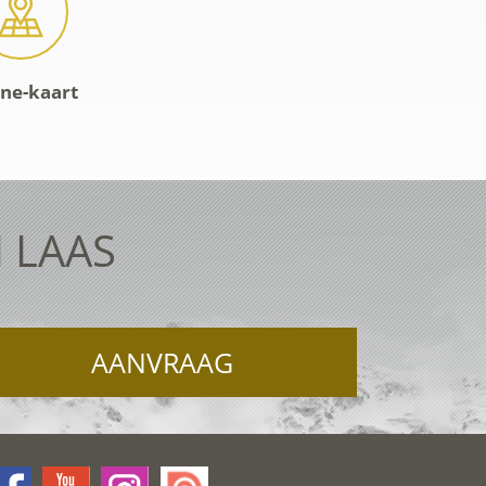
ine-kaart
 LAAS
AANVRAAG