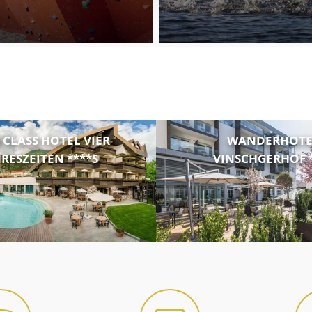
T CLASS HOTEL VIER
WANDERHOTE
RESZEITEN ****S
VINSCHGERHOF *