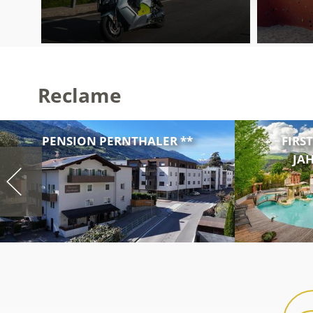
Reclame
PENSION PERNTHALER **
FIRS
JAH