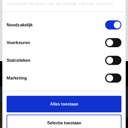
verzameld op basis van uw gebruik van hun services.
Toestemmingsselectie
Noodzakelijk
Voorkeuren
WINTERWANDELEN
Statistieken
Vinschgau in Zuid-Tirol – waar de
Marketing
winter een belevenis wordt
In het Vinschgau genieten vakantiegangers van puur
winterplezier. Van eenzame winterwandelingen en
Alles toestaan
skitoeren tot vijf afwisselende en ultramoderne
skigebieden voor skiërs, snowboarders en rodelaars,
langlaufers en biatleten.
Selectie toestaan