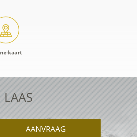
ine-kaart
 LAAS
AANVRAAG