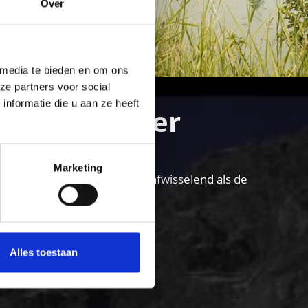
Over
 media te bieden en om ons
ze partners voor social
nformatie die u aan ze heeft
ur en plezier
Marketing
in het Vinschgau is net zo afwisselend als de
Alles toestaan