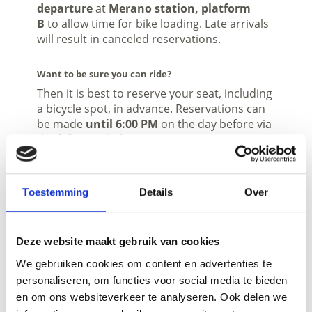
departure
at
Merano station, platform
B
to allow time for bike loading. Late arrivals
will result in canceled reservations.
Want to be sure you can ride?
Then it is best to reserve your seat, including
a bicycle spot, in advance. Reservations can
be made
until 6:00 PM
on the day before via
the following link:
Toestemming
Details
Over
open
Lengte
Deze website maakt gebruik van cookies
82,9 km
We gebruiken cookies om content en advertenties te
Moeilijkheidsgraad
personaliseren, om functies voor social media te bieden
easy
en om ons websiteverkeer te analyseren. Ook delen we
Hoogtemeters bergop