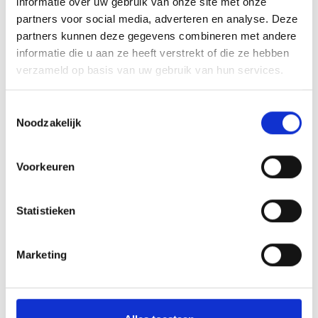
informatie over uw gebruik van onze site met onze
262 hm
partners voor social media, adverteren en analyse. Deze
Hoogtemeter bergaf
partners kunnen deze gegevens combineren met andere
1490 hm
informatie die u aan ze heeft verstrekt of die ze hebben
Hoogtemeter
verzameld op basis van uw gebruik van hun services.
1531 m
Toestemmingsselectie
Noodzakelijk
GPX downloaden
Voorkeuren
Statistieken
Marketing
V