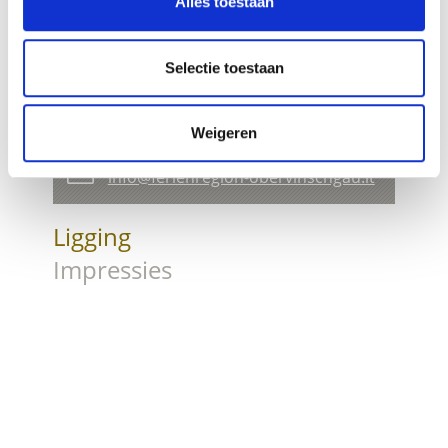
Alles toestaan
Via Claudia Augusta Part 1: From
Reschensee Lake to Merano
Selectie toestaan
St. Benediktstraße 1
Weigeren
39024 Mals
info@ferienregion-obervinschgau.it
Ligging
Impressies