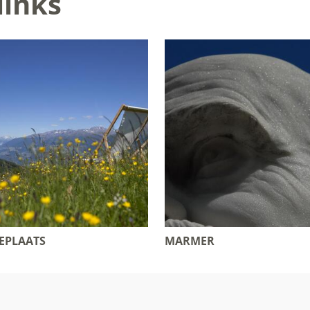
links
EPLAATS
MARMER