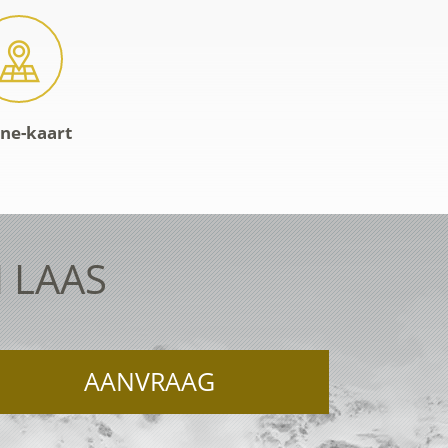
ine-kaart
 LAAS
AANVRAAG