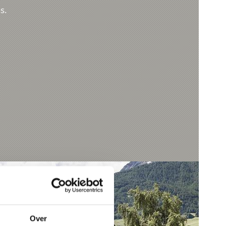
s.
Over