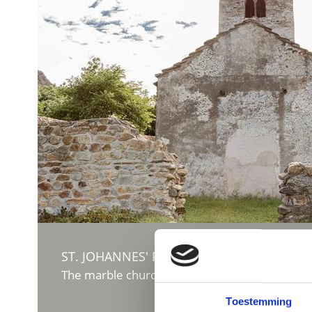
ST. JOHANNES' PARISH CHURCH, LASA/LAA
The marble church of Laas.
Toestemming