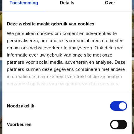
Toestemming
Details
Over
Hoogwaardige producten van Vinschgau. De Vinschgau
wordt vandaag gedomineerd door de landbouw.
Deze website maakt gebruik van cookies
We gebruiken cookies om content en advertenties te
Meer weten
personaliseren, om functies voor social media te bieden
en om ons websiteverkeer te analyseren. Ook delen we
informatie over uw gebruik van onze site met onze
partners voor social media, adverteren en analyse. Deze
partners kunnen deze gegevens combineren met andere
informatie die u aan ze heeft verstrekt of die ze hebben
CULTUUR & KUNST
verzameld op basis van uw gebruik van hun services.
Toestemmingsselectie
Het vakantiegebied Schlanders en Laas is niet alleen het
economische en vooral het culturele centrum van het
Noodzakelijk
Vinschgau, ...
Voorkeuren