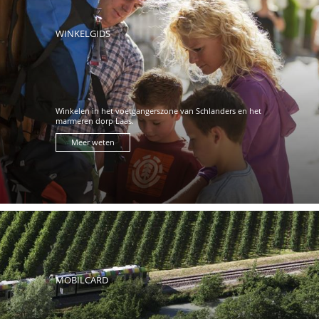
WINKELGIDS
Winkelen in het voetgangerszone van Schlanders en het
marmeren dorp Laas.
Meer weten
MOBILCARD