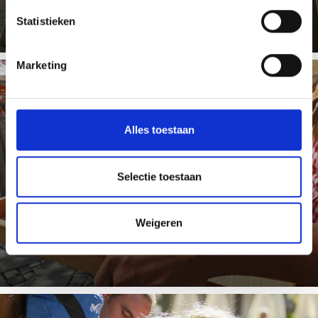
Meer weten
Statistieken
Marketing
RESTAURANTGIDS
Alles toestaan
Selectie toestaan
In Schlanders en Laas de culinaire traditie van Tirol aan
de creatieve kunst van de Italiaanse keuken.
Weigeren
Meer weten